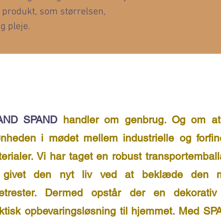
 produkt, som størrelsen, 
g pleje.
AND SPAND
handler om genbrug. Og om at
nheden i mødet mellem industrielle og forfi
erialer. Vi har taget en robust transportembal
 givet den nyt liv ved at beklæde den 
petrester. Dermed opstår der en dekorativ
ktisk opbevaringsløsning til hjemmet. Med S