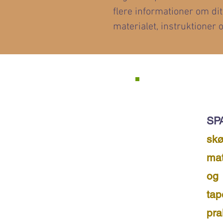
flere informationer om dit
materialet, instruktioner o
SP
skø
mat
og
ta
pra