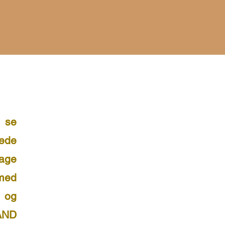
 se
nede
lage
med
 og
PAND