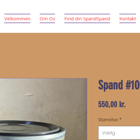
Velkommen
Om Os
Find din SpandSpand
Kontakt
Spand #10
Pris
550,00 kr.
Størrelse
*
Vælg