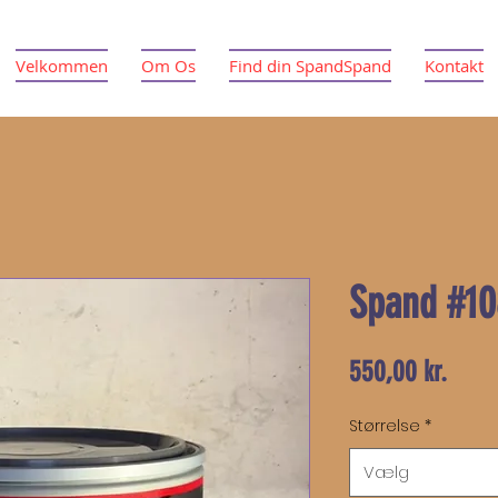
Velkommen
Om Os
Find din SpandSpand
Kontakt
Spand #10
Pris
550,00 kr.
Størrelse
*
Vælg