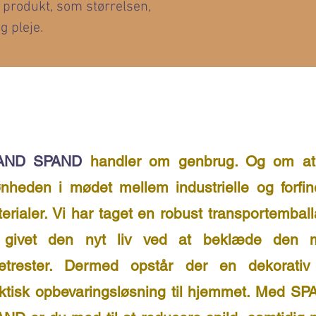
 produkt, som størrelsen, 
g pleje.
AND SPAND
handler om genbrug. Og om at
nheden i mødet mellem industrielle og forfi
erialer. Vi har taget en robust transportembal
 givet den nyt liv ved at beklæde den 
petrester. Dermed opstår der en dekorativ
ktisk opbevaringsløsning til hjemmet. Med S