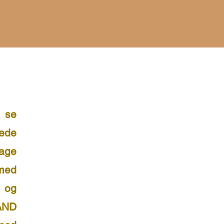
 se
nede
lage
med
 og
PAND