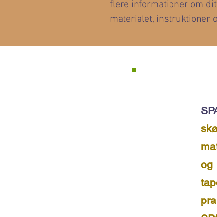
flere informationer om dit
materialet, instruktioner o
SP
skø
mat
og
ta
pra