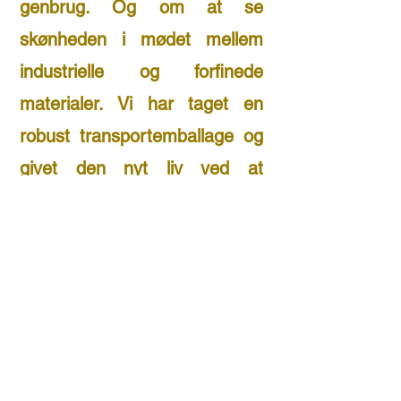
genbrug. Og om at se
skønheden i mødet mellem
industrielle og forfinede
materialer. Vi har taget en
robust transportemballage og
givet den nyt liv ved at
beklæde den med tapetrester.
Dermed opstår der en
dekorativ og praktisk
opbevaringsløsning til
hjemmet. Med SPAND SPAND
er du med til at reducere spild,
samtidig med du gør din