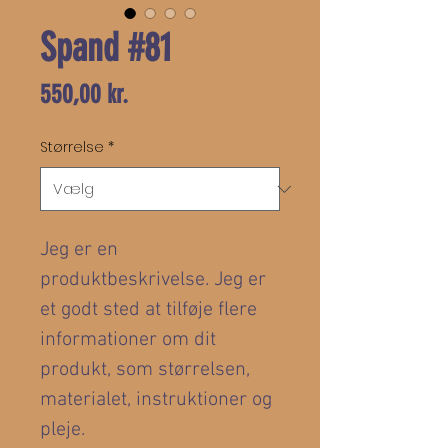
Spand #81
Pris
550,00 kr.
Størrelse
*
Jeg er en 
produktbeskrivelse. Jeg er 
et godt sted at tilføje flere 
informationer om dit 
produkt, som størrelsen, 
materialet, instruktioner og 
pleje.