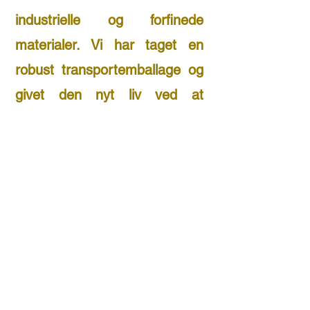
industrielle og forfinede
materialer. Vi har taget en
robust transportemballage og
givet den nyt liv ved at
beklæde den med tapetrester.
Dermed opstår der en
dekorativ og praktisk
opbevaringsløsning til
hjemmet. Med SPAND SPAND
er du med til at reducere spild,
samtidig med du gør din
hverdag smukkere
.